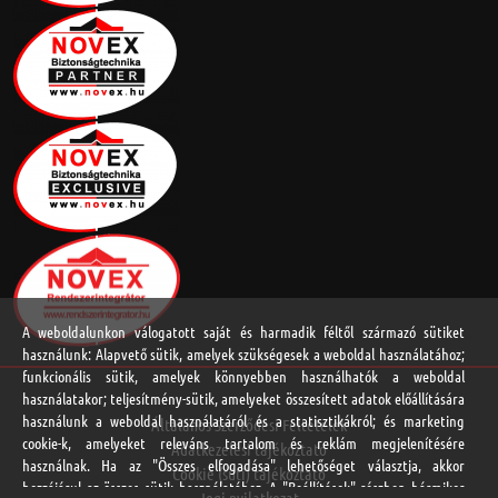
A weboldalunkon válogatott saját és harmadik féltől származó sütiket
használunk: Alapvető sütik, amelyek szükségesek a weboldal használatához;
funkcionális sütik, amelyek könnyebben használhatók a weboldal
használatakor; teljesítmény-sütik, amelyeket összesített adatok előállítására
használunk a weboldal használatáról és a statisztikákról; és marketing
Általános Szerződési Feltételek
cookie-k, amelyeket releváns tartalom és reklám megjelenítésére
Adatkezelési tájékoztató
használnak. Ha az "Összes elfogadása" lehetőséget választja, akkor
Cookie (süti) tájékoztató
hozzájárul az összes sütik használatához. A "Beállítások" részben bármikor