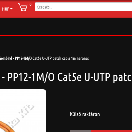
0
HUF
Gembird - PP12-1M/O Cat5e U-UTP patch cable 1m narancs
 - PP12-1M/O Cat5e U-UTP patc
Külső raktáron