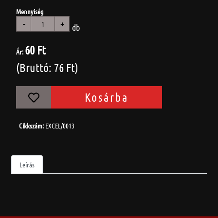
Mennyiség
-
+
db
60 Ft
Ár:
(Bruttó: 76 Ft)
Kosárba
Cikkszám:
EXCEL/0013
Leírás