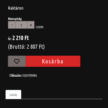
Raktáron
Mennyiség
-
+
csom
2 210 Ft
Ár:
(Bruttó: 2 807 Ft)
Kosárba
Cikkszám:
EQUIP/0006
Leírás