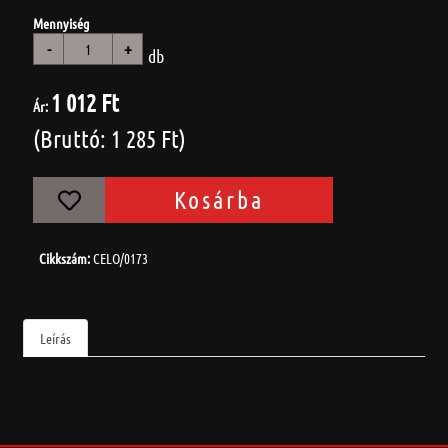
Mennyiség
-
+
db
1 012 Ft
Ár:
(Bruttó: 1 285 Ft)
Kosárba
Cikkszám:
CELO/0173
Leírás