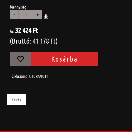
Mennyiség
-
+
db
32 424 Ft
Ár:
(Bruttó: 41 178 Ft)
Kosárba
Cikkszám:
FUTURA/0011
Leírás