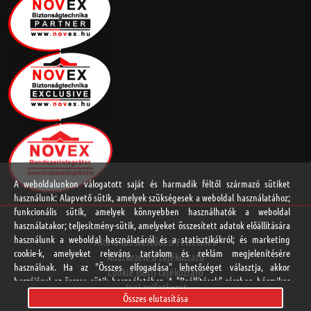
A weboldalunkon válogatott saját és harmadik féltől származó sütiket
használunk: Alapvető sütik, amelyek szükségesek a weboldal használatához;
funkcionális sütik, amelyek könnyebben használhatók a weboldal
használatakor; teljesítmény-sütik, amelyeket összesített adatok előállítására
használunk a weboldal használatáról és a statisztikákról; és marketing
Általános Szerződési Feltételek
cookie-k, amelyeket releváns tartalom és reklám megjelenítésére
Adatkezelési tájékoztató
használnak. Ha az "Összes elfogadása" lehetőséget választja, akkor
Cookie (süti) tájékoztató
hozzájárul az összes sütik használatához. A "Beállítások" részben bármikor
Jogi nyilatkozat
elfogadhat és elutasíthat egyedi sütitípusokat, és visszavonhatja a jövőre
Összes elutasítása
Online vitarendezési platform
vonatkozó beleegyezését.