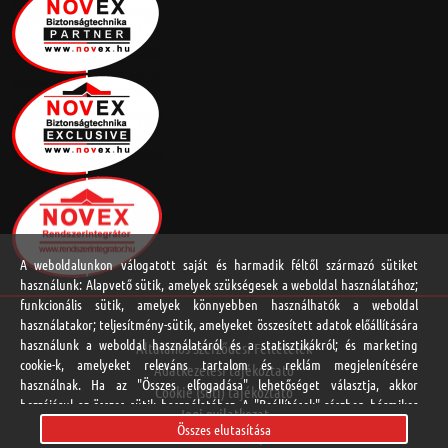
A weboldalunkon válogatott saját és harmadik féltől származó sütiket
használunk: Alapvető sütik, amelyek szükségesek a weboldal használatához;
funkcionális sütik, amelyek könnyebben használhatók a weboldal
használatakor; teljesítmény-sütik, amelyeket összesített adatok előállítására
használunk a weboldal használatáról és a statisztikákról; és marketing
Általános Szerződési Feltételek
cookie-k, amelyeket releváns tartalom és reklám megjelenítésére
Adatkezelési tájékoztató
használnak. Ha az "Összes elfogadása" lehetőséget választja, akkor
Cookie (süti) tájékoztató
hozzájárul az összes sütik használatához. A "Beállítások" részben bármikor
Jogi nyilatkozat
elfogadhat és elutasíthat egyedi sütitípusokat, és visszavonhatja a jövőre
Összes elutasítása
Online vitarendezési platform
vonatkozó beleegyezését.