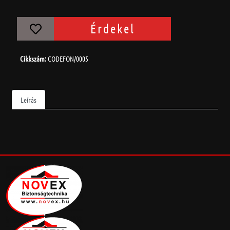
Érdekel
Cikkszám:
CODEFON/0005
Leírás