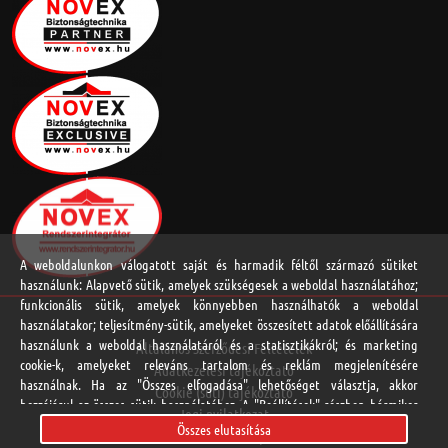
A weboldalunkon válogatott saját és harmadik féltől származó sütiket
használunk: Alapvető sütik, amelyek szükségesek a weboldal használatához;
funkcionális sütik, amelyek könnyebben használhatók a weboldal
használatakor; teljesítmény-sütik, amelyeket összesített adatok előállítására
használunk a weboldal használatáról és a statisztikákról; és marketing
Általános Szerződési Feltételek
cookie-k, amelyeket releváns tartalom és reklám megjelenítésére
Adatkezelési tájékoztató
használnak. Ha az "Összes elfogadása" lehetőséget választja, akkor
Cookie (süti) tájékoztató
hozzájárul az összes sütik használatához. A "Beállítások" részben bármikor
Jogi nyilatkozat
elfogadhat és elutasíthat egyedi sütitípusokat, és visszavonhatja a jövőre
Összes elutasítása
Online vitarendezési platform
vonatkozó beleegyezését.