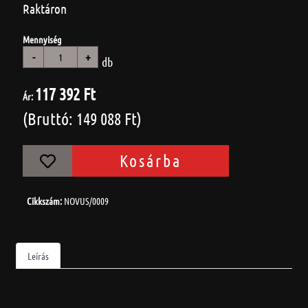
Raktáron
Mennyiség
-
+
db
117 392 Ft
Ár:
(Bruttó: 149 088 Ft)
Kosárba
Cikkszám:
NOVUS/0009
Leírás