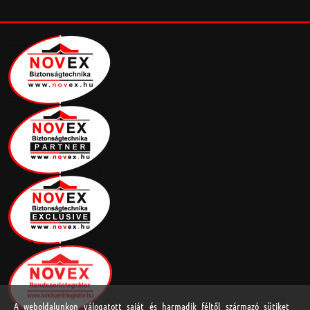
A weboldalunkon válogatott saját és harmadik féltől származó sütiket