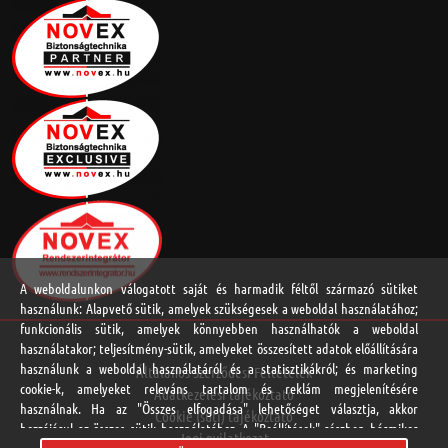
A weboldalunkon válogatott saját és harmadik féltől származó sütiket
használunk: Alapvető sütik, amelyek szükségesek a weboldal használatához;
funkcionális sütik, amelyek könnyebben használhatók a weboldal
használatakor; teljesítmény-sütik, amelyeket összesített adatok előállítására
használunk a weboldal használatáról és a statisztikákról; és marketing
Általános Szerződési Feltételek
cookie-k, amelyeket releváns tartalom és reklám megjelenítésére
Adatkezelési tájékoztató
használnak. Ha az "Összes elfogadása" lehetőséget választja, akkor
Cookie (süti) tájékoztató
hozzájárul az összes sütik használatához. A "Beállítások" részben bármikor
Jogi nyilatkozat