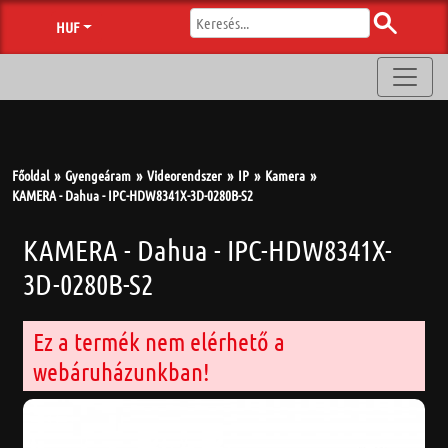
HUF
Főoldal
Gyengeáram
Videorendszer
IP
Kamera
KAMERA - Dahua - IPC-HDW8341X-3D-0280B-S2
KAMERA - Dahua - IPC-HDW8341X-
3D-0280B-S2
Ez a termék nem elérhető a
webáruházunkban!