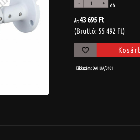
-
+
db
43 695 Ft
Ár:
(Bruttó: 55 492 Ft)
Kosár
Cikkszám:
DAHUA/0401