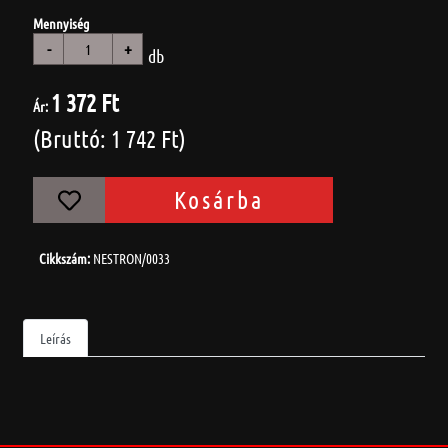
Mennyiség
-
+
db
1 372 Ft
Ár:
(Bruttó: 1 742 Ft)
Kosárba
Cikkszám:
NESTRON/0033
Leírás