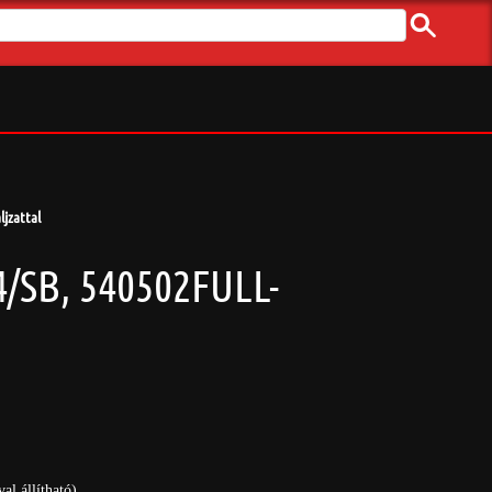
jzattal
/SB, 540502FULL-
l állítható)