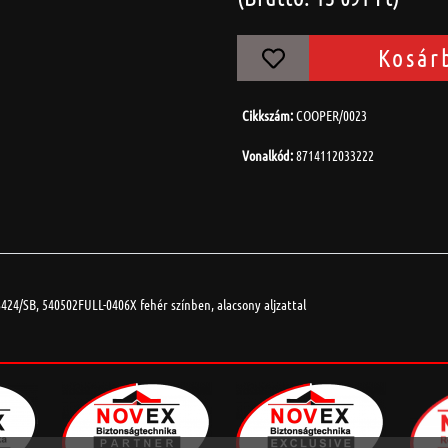
Kosár
Cikkszám:
COOPER/0023
Vonalkód:
8714112033222
24/SB, 540502FULL-0406X fehér színben, alacsony aljzattal