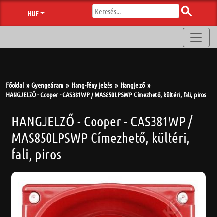
HUF
Főoldal
Gyengeáram
Hang-fény jelzés
Hangjelző
HANGJELZŐ - Cooper - CAS381WP / MAS850LPSWP Címezhető, kültéri, fali, piros
HANGJELZŐ - Cooper - CAS381WP /
MAS850LPSWP Címezhető, kültéri,
fali, piros