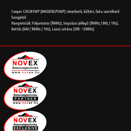
Cooper CAS381WP (MAS850LPSWP) címezhető, kültéri, falra szerelhető
hangjelző
Hangminták: Folyamatos (984Hz), Impulzus jellegű (984Hz / 0Hz / 1Hz),
Kettős (644 / 984Hz / 1Hz), Lassú sziréna (500 - 1200Hz)