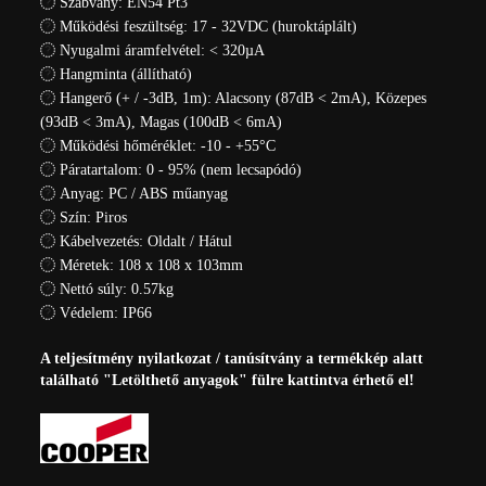
Szabvány: EN54 Pt3
Működési feszültség: 17 - 32VDC (huroktáplált)
Nyugalmi áramfelvétel: < 320µA
Hangminta (állítható)
Hangerő (+ / -3dB, 1m): Alacsony (87dB < 2mA), Közepes
(93dB < 3mA), Magas (100dB < 6mA)
Működési hőméréklet: -10 - +55°C
Páratartalom: 0 - 95% (nem lecsapódó)
Anyag: PC / ABS műanyag
Szín: Piros
Kábelvezetés: Oldalt / Hátul
Méretek: 108 x 108 x 103mm
Nettó súly: 0.57kg
Védelem: IP66
A teljesítmény nyilatkozat / tanúsítvány a termékkép alatt
található "Letölthető anyagok" fülre kattintva érhető el!