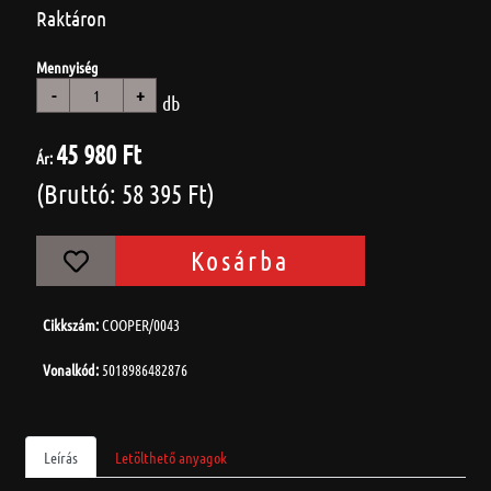
Raktáron
Mennyiség
-
+
db
45 980 Ft
Ár:
(Bruttó: 58 395 Ft)
Kosárba
Cikkszám:
COOPER/0043
Vonalkód:
5018986482876
Leírás
Letölthető anyagok