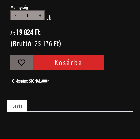
Mennyiség
-
+
db
19 824 Ft
Ár:
(Bruttó: 25 176 Ft)
Kosárba
Cikkszám:
SIGNAL/0004
Leírás