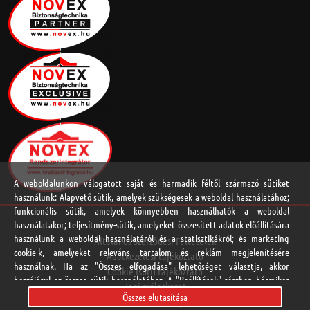
A weboldalunkon válogatott saját és harmadik féltől származó sütiket
használunk: Alapvető sütik, amelyek szükségesek a weboldal használatához;
funkcionális sütik, amelyek könnyebben használhatók a weboldal
használatakor; teljesítmény-sütik, amelyeket összesített adatok előállítására
használunk a weboldal használatáról és a statisztikákról; és marketing
Általános Szerződési Feltételek
cookie-k, amelyeket releváns tartalom és reklám megjelenítésére
Adatkezelési tájékoztató
használnak. Ha az "Összes elfogadása" lehetőséget választja, akkor
Cookie (süti) tájékoztató
hozzájárul az összes sütik használatához. A "Beállítások" részben bármikor
Jogi nyilatkozat
elfogadhat és elutasíthat egyedi sütitípusokat, és visszavonhatja a jövőre
Összes elutasítása
Online vitarendezési platform
vonatkozó beleegyezését.