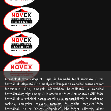
A weboldalunkon válogatott saját és harmadik féltől származó sütiket
használunk: Alapvető sütik, amelyek szükségesek a weboldal használatához;
funkcionális sütik, amelyek könnyebben használhatók a weboldal
használatakor; teljesítmény-sütik, amelyeket összesített adatok előállítására
használunk a weboldal használatáról és a statisztikákról; és marketing
Általános Szerződési Feltételek
cookie-k, amelyeket releváns tartalom és reklám megjelenítésére
Adatkezelési tájékoztató
használnak. Ha az "Összes elfogadása" lehetőséget választja, akkor
Cookie (süti) tájékoztató