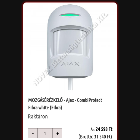
MOZGÁSÉRÉZKELŐ - Ajax - CombiProtect
Fibra white (Fibra)
Raktáron
24 598 Ft
Ár:
-
+
db
(Bruttó: 31 240 Ft)