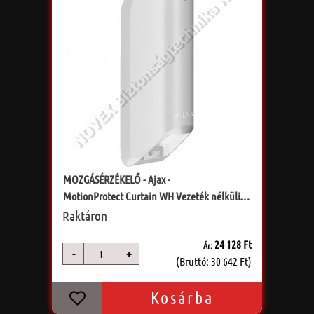
MOZGÁSÉRZÉKELŐ - Ajax -
MotionProtect Curtain WH Vezeték nélküli
beltéri mozgásérzékelő
Raktáron
24 128 Ft
Ár:
-
+
db
(Bruttó: 30 642 Ft)
Kosárba