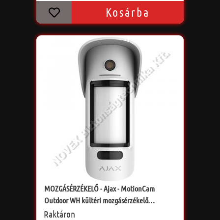
Kosárba
MOZGÁSÉRZÉKELŐ - Ajax - MotionCam
Outdoor WH kültéri mozgásérzékelő
kamerával
Raktáron