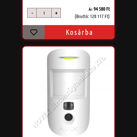
94 580 Ft
Ár:
-
+
db
(Bruttó: 120 117 Ft)
Kosárba