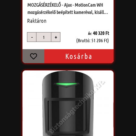
MOZGÁSÉRZÉKELŐ - Ajax - MotionCam WH
mozgásérzékelő beépített kameréval, kisállat
védett
Raktáron
40 320 Ft
Ár:
-
+
db
(Bruttó: 51 206 Ft)
Kosárba