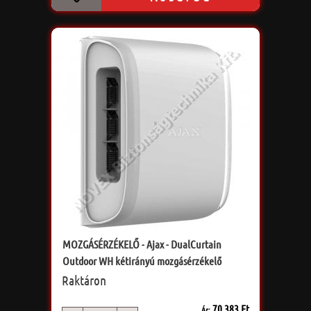
MOZGÁSÉRZÉKELŐ - Ajax - DualCurtain
Outdoor WH kétirányú mozgásérzékelő
Raktáron
70 383 Ft
Ár: