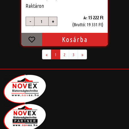
Raktáron
15 222 Ft
Ár:
-
+
db
(Bruttó: 19 331 Ft)
Kosárba
«
1
2
3
»