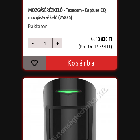
MOZGÁSÉRÉZKELŐ - Texecom - Capture CQ
mozgásérzékelő (25886)
Raktáron
13 830 Ft
Ár:
-
+
db
(Bruttó: 17 564 Ft)
Kosárba