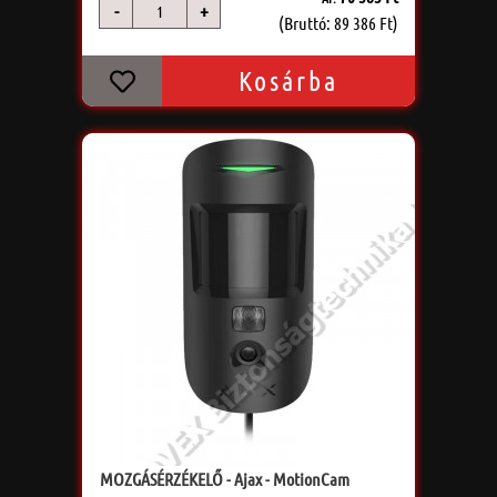
-
+
db
(Bruttó: 89 386 Ft)
Kosárba
MOZGÁSÉRZÉKELŐ - Ajax - MotionCam