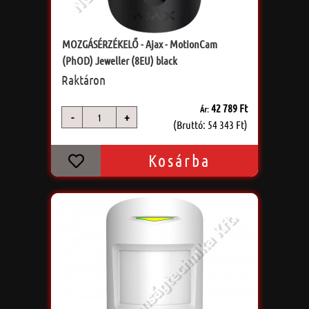
MOZGÁSÉRZÉKELŐ - Ajax - MotionCam
(PhOD) Jeweller (8EU) black
Raktáron
42 789 Ft
Ár:
-
+
db
(Bruttó: 54 343 Ft)
Kosárba