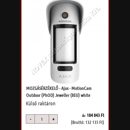
MOZGÁSÉRZÉKELŐ - Ajax - MotionCam
Outdoor (PhOD) Jeweller (8EU) white
Külső raktáron
104 043 Ft
Ár:
-
+
db
(Bruttó: 132 135 Ft)