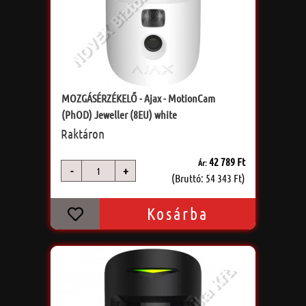
MOZGÁSÉRZÉKELŐ - Ajax - MotionCam
(PhOD) Jeweller (8EU) white
Raktáron
42 789 Ft
Ár:
-
+
db
(Bruttó: 54 343 Ft)
Kosárba