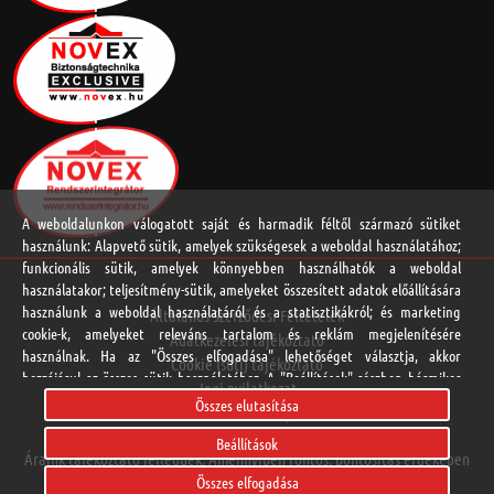
A weboldalunkon válogatott saját és harmadik féltől származó sütiket
használunk: Alapvető sütik, amelyek szükségesek a weboldal használatához;
funkcionális sütik, amelyek könnyebben használhatók a weboldal
használatakor; teljesítmény-sütik, amelyeket összesített adatok előállítására
használunk a weboldal használatáról és a statisztikákról; és marketing
Általános Szerződési Feltételek
cookie-k, amelyeket releváns tartalom és reklám megjelenítésére
Adatkezelési tájékoztató
használnak. Ha az "Összes elfogadása" lehetőséget választja, akkor
Cookie (süti) tájékoztató
hozzájárul az összes sütik használatához. A "Beállítások" részben bármikor
Jogi nyilatkozat
elfogadhat és elutasíthat egyedi sütitípusokat, és visszavonhatja a jövőre
Összes elutasítása
Online vitarendezési platform
vonatkozó beleegyezését.
Beállítások
Áraink tájékoztató jellegűek. Amennyiben fontos, pontosítás érdekében
Adatvédelmi Nyilatkozat
Összes elfogadása
hívja kapcsolattartóját.