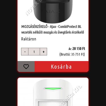
MOZGÁSÉRZÉKELŐ - Ajax - CombiProtect BL
vezeték nélküli mozgás és üvegtörés érzékelő
Raktáron
28 150 Ft
Ár:
-
+
db
(Bruttó: 35 751 Ft)
Kosárba