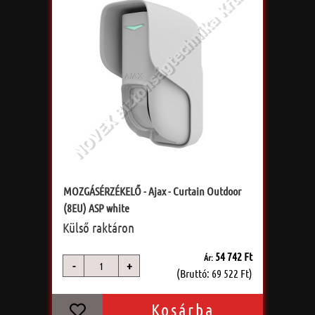
MOZGÁSÉRZÉKELŐ - Ajax - Curtain Outdoor
(8EU) ASP white
Külső raktáron
54 742 Ft
Ár:
-
+
db
(Bruttó: 69 522 Ft)
Kosárba