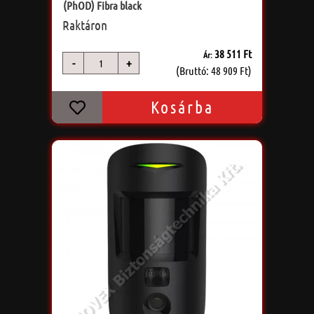
(PhOD) Fibra black
Raktáron
38 511 Ft
Ár:
-
+
db
(Bruttó: 48 909 Ft)
Kosárba