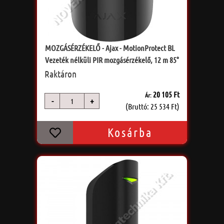
MOZGÁSÉRZÉKELŐ - Ajax - MotionProtect BL
Vezeték nélküli PIR mozgásérzékelő, 12 m 85°
Raktáron
20 105 Ft
Ár:
-
+
db
(Bruttó: 25 534 Ft)
Kosárba