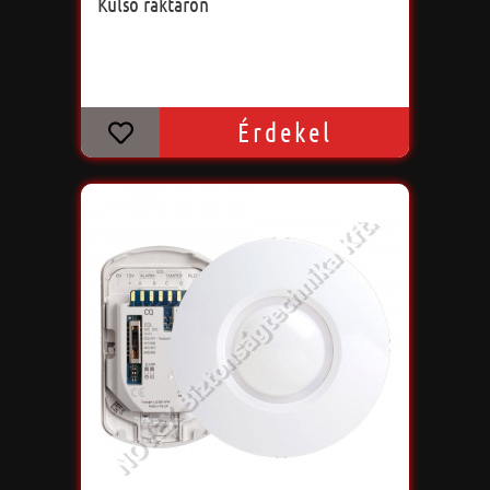
Külső raktáron
Érdekel