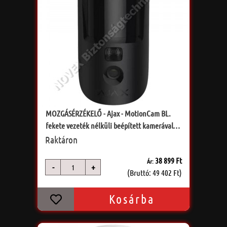
MOZGÁSÉRZÉKELŐ - Ajax - MotionCam BL.
fekete vezeték nélküli beépített kamerával,
PET
Raktáron
38 899 Ft
Ár:
-
+
db
(Bruttó: 49 402 Ft)
Kosárba