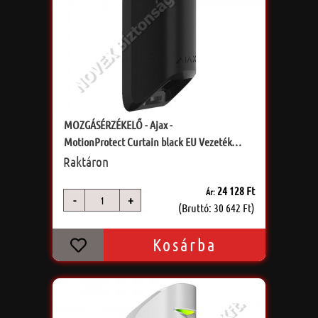
MOZGÁSÉRZÉKELŐ - Ajax -
MotionProtect Curtain black EU Vezeték
nélküli beltéri mozgásérzékelő
Raktáron
24 128 Ft
Ár:
-
+
db
(Bruttó: 30 642 Ft)
Kosárba