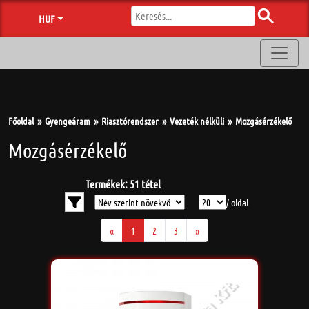
HUF
Főoldal
Gyengeáram
Riasztórendszer
Vezeték nélküli
Mozgásérzékelő
Mozgásérzékelő
Termékek: 51 tétel
/ oldal
«
1
2
3
»