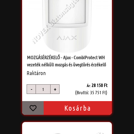
MOZGÁSÉRZÉKELŐ - Ajax - CombiProtect WH
vezeték nélküli mozgás és üvegtörés érzékelő
Raktáron
28 150 Ft
Ár:
-
+
db
(Bruttó: 35 751 Ft)
Kosárba