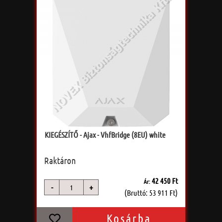
KIEGÉSZÍTŐ - Ajax - VhfBridge (8EU) white
Raktáron
42 450 Ft
Ár:
-
+
db
(Bruttó: 53 911 Ft)
Kosárba