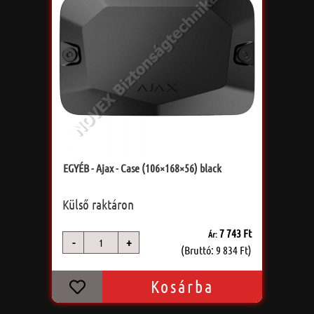
EGYÉB - Ajax - Case (106×168×56) black
Külső raktáron
7 743 Ft
Ár:
-
+
db
(Bruttó: 9 834 Ft)
Kosárba