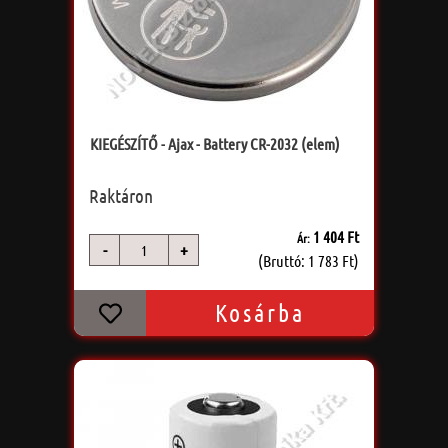
KIEGÉSZÍTŐ - Ajax - Battery CR-2032 (elem)
Raktáron
1 404 Ft
Ár:
-
+
db
(Bruttó: 1 783 Ft)
Kosárba