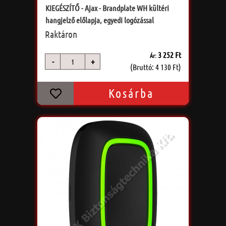
KIEGÉSZÍTŐ - Ajax - Brandplate WH kültéri
hangjelző előlapja, egyedi logózással
Raktáron
3 252 Ft
Ár:
-
+
db
(Bruttó: 4 130 Ft)
Kosárba