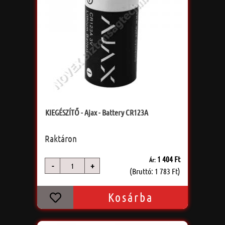
KIEGÉSZÍTŐ - Ajax - Battery CR123A
Raktáron
1 404 Ft
Ár:
-
+
db
(Bruttó: 1 783 Ft)
Kosárba