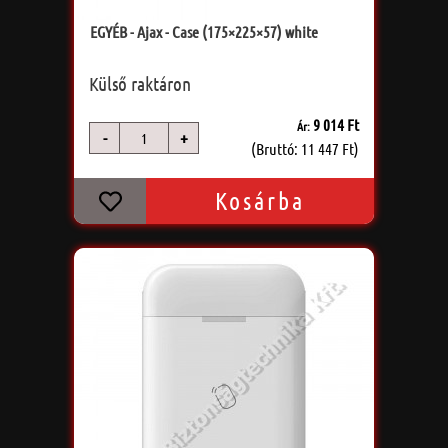
EGYÉB - Ajax - Case (175×225×57) white
Külső raktáron
9 014 Ft
Ár:
-
+
db
(Bruttó: 11 447 Ft)
Kosárba