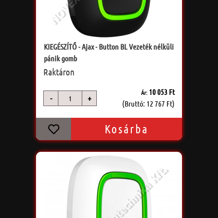
KIEGÉSZÍTŐ - Ajax - Button BL Vezeték nélküli
pánik gomb
Raktáron
10 053 Ft
Ár:
-
+
db
(Bruttó: 12 767 Ft)
Kosárba