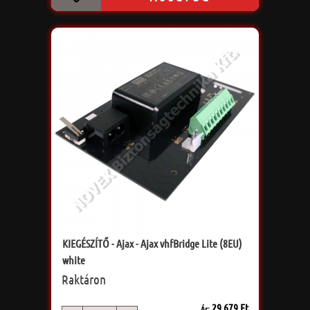
KIEGÉSZÍTŐ - Ajax - Ajax vhfBridge Lite (8EU)
white
Raktáron
29 679 Ft
Ár: