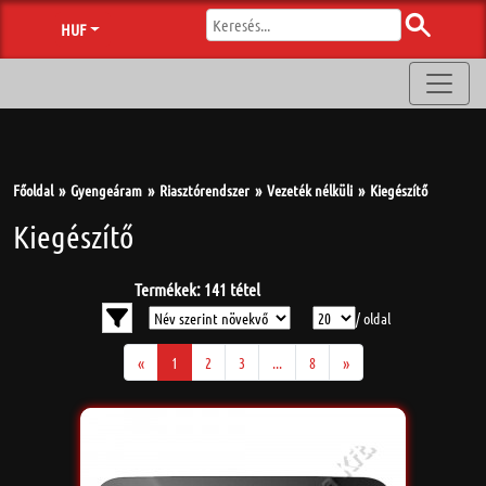
HUF
Főoldal
Gyengeáram
Riasztórendszer
Vezeték nélküli
Kiegészítő
Kiegészítő
Termékek: 141 tétel
/ oldal
«
1
2
3
...
8
»