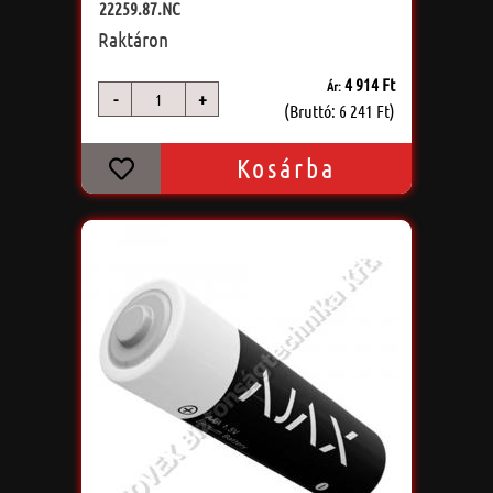
22259.87.NC
Raktáron
4 914 Ft
Ár:
-
+
db
(Bruttó: 6 241 Ft)
Kosárba