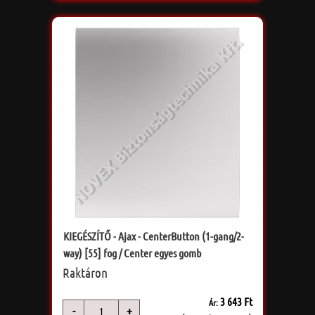
KIEGÉSZÍTŐ - Ajax - CenterButton (1-gang/2-
way) [55] fog / Center egyes gomb
Raktáron
3 643 Ft
Ár:
-
+