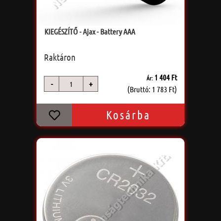
KIEGÉSZÍTŐ - Ajax - Battery AAA
Raktáron
1 404 Ft
Ár:
-
+
db
(Bruttó: 1 783 Ft)
Kosárba