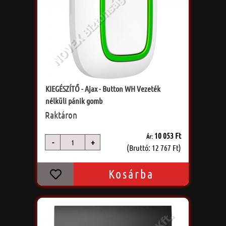
KIEGÉSZÍTŐ - Ajax - Button WH Vezeték
nélküli pánik gomb
Raktáron
10 053 Ft
Ár:
-
+
db
(Bruttó: 12 767 Ft)
Kosárba