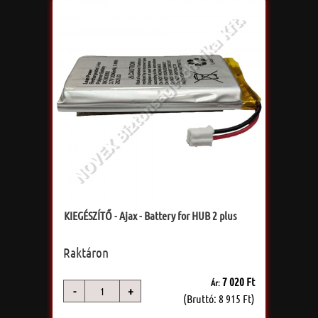
KIEGÉSZÍTŐ - Ajax - Battery for HUB 2 plus
Raktáron
7 020 Ft
Ár:
-
+
db
(Bruttó: 8 915 Ft)