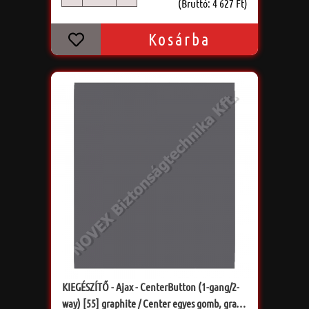
db
(Bruttó: 4 627 Ft)
Kosárba
KIEGÉSZÍTŐ - Ajax - CenterButton (1-gang/2-
way) [55] graphite / Center egyes gomb, grafit