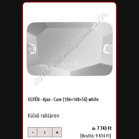
EGYÉB - Ajax - Case (106×168×56) white
Külső raktáron
7 743 Ft
Ár:
-
+
db
(Bruttó: 9 834 Ft)