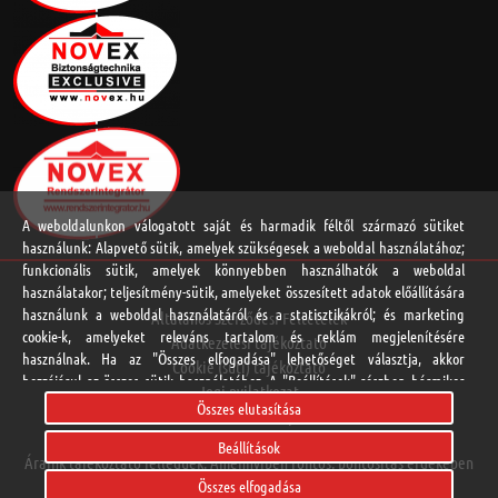
A weboldalunkon válogatott saját és harmadik féltől származó sütiket
használunk: Alapvető sütik, amelyek szükségesek a weboldal használatához;
funkcionális sütik, amelyek könnyebben használhatók a weboldal
használatakor; teljesítmény-sütik, amelyeket összesített adatok előállítására
használunk a weboldal használatáról és a statisztikákról; és marketing
Általános Szerződési Feltételek
cookie-k, amelyeket releváns tartalom és reklám megjelenítésére
Adatkezelési tájékoztató
használnak. Ha az "Összes elfogadása" lehetőséget választja, akkor
Cookie (süti) tájékoztató
hozzájárul az összes sütik használatához. A "Beállítások" részben bármikor
Jogi nyilatkozat
elfogadhat és elutasíthat egyedi sütitípusokat, és visszavonhatja a jövőre
Összes elutasítása
Online vitarendezési platform
vonatkozó beleegyezését.
Beállítások
Áraink tájékoztató jellegűek. Amennyiben fontos, pontosítás érdekében
Adatvédelmi Nyilatkozat
Összes elfogadása
hívja kapcsolattartóját.