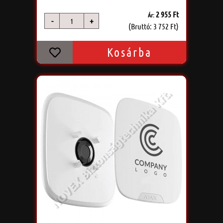
2 955 Ft
Ár:
-
+
db
(Bruttó: 3 752 Ft)
Kosárba