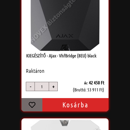
KIEGÉSZÍTŐ - Ajax - VhfBridge (8EU) black
Raktáron
42 450 Ft
Ár:
-
+
db
(Bruttó: 53 911 Ft)
Kosárba