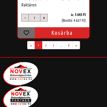
színű
Raktáron
3 643 Ft
Ár:
-
+
db
(Bruttó: 4 627 Ft)
Kosárba
«
1
2
3
...
8
»