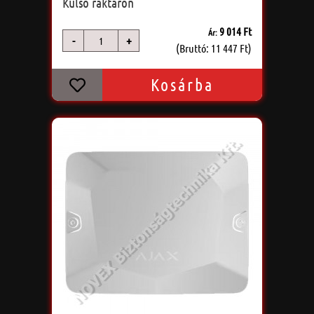
Külső raktáron
9 014 Ft
Ár:
-
+
db
(Bruttó: 11 447 Ft)
Kosárba