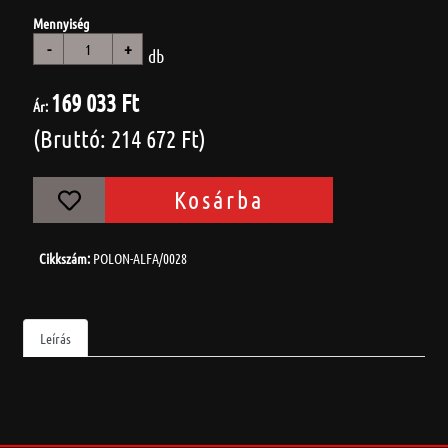
Mennyiség
-
+
db
169 033 Ft
Ár:
(Bruttó: 214 672 Ft)
Kosárba
Cikkszám:
POLON-ALFA/0028
Leírás