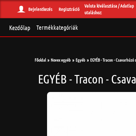
Valuta kiválasztása / Adatlap
Bejelentkezés
Regisztráció
utaláshoz:
Kezdőlap
Termékkategóriák
Főoldal
Novex egyéb
Egyéb
EGYÉB - Tracon - Csavarhúzó
EGYÉB - Tracon - Csav