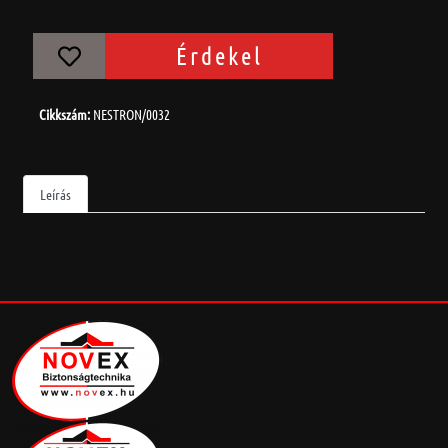
Érdekel
Cikkszám:
NESTRON/0032
Leírás