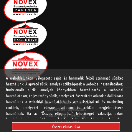
A weboldalunkon válogatott saját és harmadik féltől származó sütiket
használunk: Alapvető sütik, amelyek szükségesek a weboldal használatához;
funkcionális sütik, amelyek könnyebben használhatók a weboldal
használatakor; teljesítmény-sütik, amelyeket összesített adatok előállítására
használunk a weboldal használatáról és a statisztikákról; és marketing
Általános Szerződési Feltételek
cookie-k, amelyeket releváns tartalom és reklám megjelenítésére
Adatkezelési tájékoztató
használnak. Ha az "Összes elfogadása" lehetőséget választja, akkor
Cookie (süti) tájékoztató
hozzájárul az összes sütik használatához. A "Beállítások" részben bármikor
Jogi nyilatkozat
elfogadhat és elutasíthat egyedi sütitípusokat, és visszavonhatja a jövőre
Összes elutasítása
Online vitarendezési platform
vonatkozó beleegyezését.