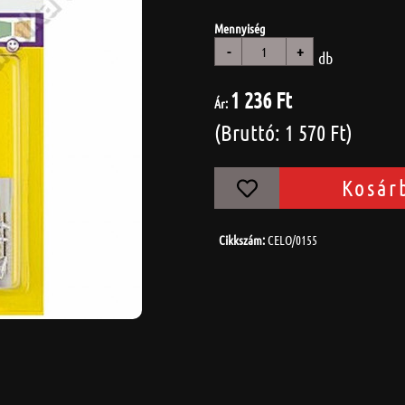
Mennyiség
-
+
db
1 236 Ft
Ár:
(Bruttó: 1 570 Ft)
Kosár
Cikkszám:
CELO/0155