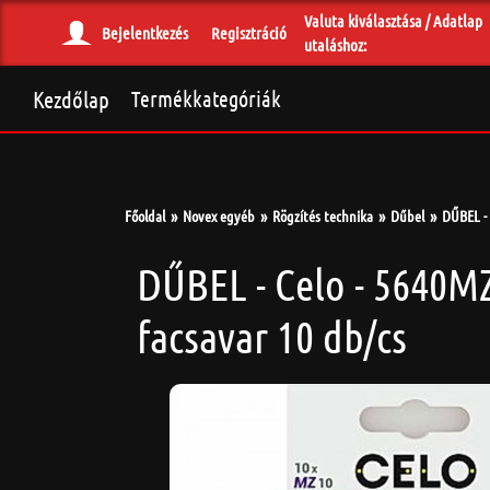
Valuta kiválasztása / Adatlap
Bejelentkezés
Regisztráció
utaláshoz:
Kezdőlap
Termékkategóriák
Főoldal
Novex egyéb
Rögzítés technika
Dűbel
DŰBEL - 
DŰBEL - Celo - 5640M
facsavar 10 db/cs