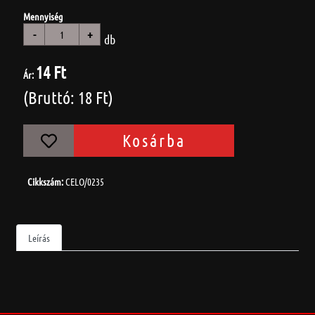
Mennyiség
-
+
db
14 Ft
Ár:
(Bruttó: 18 Ft)
Kosárba
Cikkszám:
CELO/0235
Leírás