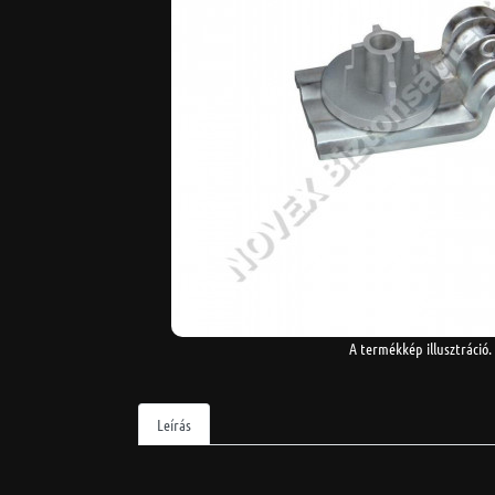
A termékkép illusztráció.
Leírás