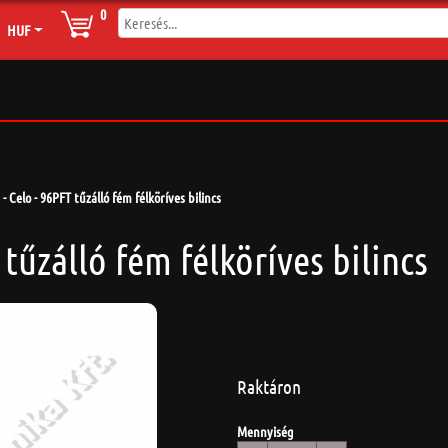
0
HUF
- Celo - 96PFT tűzálló fém félköríves bilincs
 tűzálló fém félköríves bilincs
Raktáron
Mennyiség