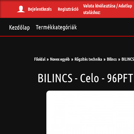
Valuta kiválasztása / Adatlap
Bejelentkezés
Regisztráció
utaláshoz:
Kezdőlap
Termékkategóriák
Főoldal
Novex egyéb
Rögzítés technika
Bilincs
BILINCS 
BILINCS - Celo - 96PFT