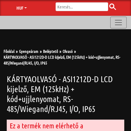
HUF
Főoldal
Gyengeáram
Beléptető
Olvasó
KÁRTYAOLVASÓ - ASI1212D-D LCD kijelző, EM (125kHz) + kód+ujjlenyomat, RS-
485/Wiegand/RJ45, I/O, IP65
KÁRTYAOLVASÓ - ASI1212D-D LCD
kijelző, EM (125kHz) +
kód+ujjlenyomat, RS-
485/Wiegand/RJ45, I/O, IP65
Ez a termék nem elérhető a