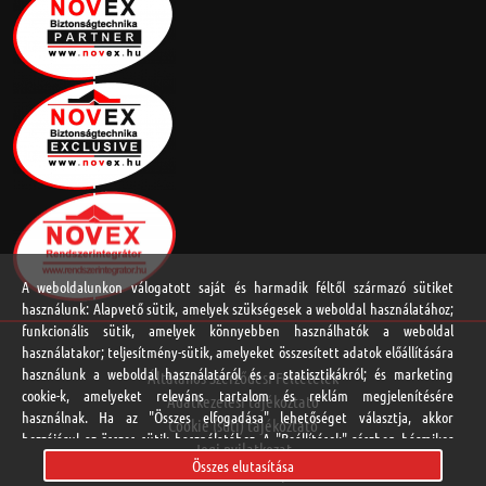
A weboldalunkon válogatott saját és harmadik féltől származó sütiket
használunk: Alapvető sütik, amelyek szükségesek a weboldal használatához;
funkcionális sütik, amelyek könnyebben használhatók a weboldal
használatakor; teljesítmény-sütik, amelyeket összesített adatok előállítására
használunk a weboldal használatáról és a statisztikákról; és marketing
Általános Szerződési Feltételek
cookie-k, amelyeket releváns tartalom és reklám megjelenítésére
Adatkezelési tájékoztató
használnak. Ha az "Összes elfogadása" lehetőséget választja, akkor
Cookie (süti) tájékoztató
hozzájárul az összes sütik használatához. A "Beállítások" részben bármikor
Jogi nyilatkozat
elfogadhat és elutasíthat egyedi sütitípusokat, és visszavonhatja a jövőre
Összes elutasítása
Online vitarendezési platform
vonatkozó beleegyezését.