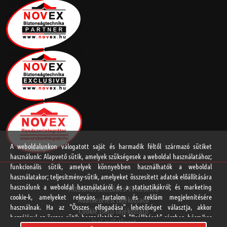
A weboldalunkon válogatott saját és harmadik féltől származó sütiket
használunk: Alapvető sütik, amelyek szükségesek a weboldal használatához;
funkcionális sütik, amelyek könnyebben használhatók a weboldal
használatakor; teljesítmény-sütik, amelyeket összesített adatok előállítására
használunk a weboldal használatáról és a statisztikákról; és marketing
Általános Szerződési Feltételek
cookie-k, amelyeket releváns tartalom és reklám megjelenítésére
Adatkezelési tájékoztató
használnak. Ha az "Összes elfogadása" lehetőséget választja, akkor
Cookie (süti) tájékoztató
hozzájárul az összes sütik használatához. A "Beállítások" részben bármikor
Jogi nyilatkozat