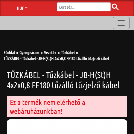
HUF
Főoldal
Gyengeáram
Vezeték
Tűzkábel
TŰZKÁBEL - Tűzkábel - JB-H(St)H 4x2x0,8 FE180 tűzálló tűzjelző kábel
TŰZKÁBEL - Tűzkábel - JB-H(St)H
4x2x0,8 FE180 tűzálló tűzjelző kábel
Ez a termék nem elérhető a
webáruházunkban!