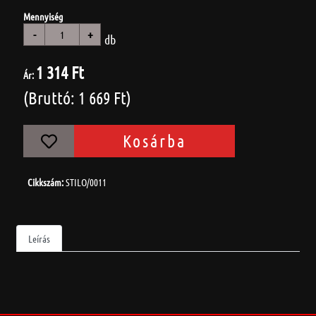
Mennyiség
-
+
db
1 314 Ft
Ár:
(Bruttó: 1 669 Ft)
Kosárba
Cikkszám:
STILO/0011
Leírás