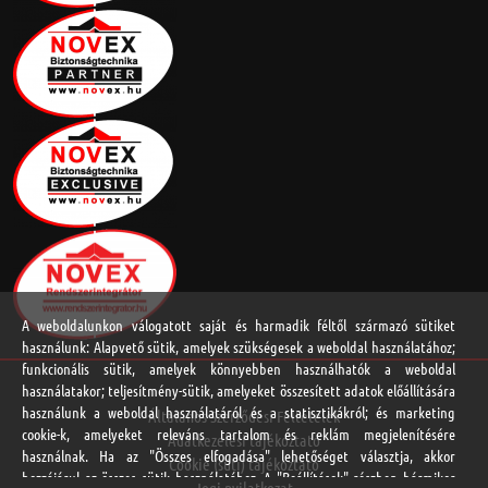
A weboldalunkon válogatott saját és harmadik féltől származó sütiket
használunk: Alapvető sütik, amelyek szükségesek a weboldal használatához;
funkcionális sütik, amelyek könnyebben használhatók a weboldal
használatakor; teljesítmény-sütik, amelyeket összesített adatok előállítására
használunk a weboldal használatáról és a statisztikákról; és marketing
Általános Szerződési Feltételek
cookie-k, amelyeket releváns tartalom és reklám megjelenítésére
Adatkezelési tájékoztató
használnak. Ha az "Összes elfogadása" lehetőséget választja, akkor
Cookie (süti) tájékoztató
hozzájárul az összes sütik használatához. A "Beállítások" részben bármikor