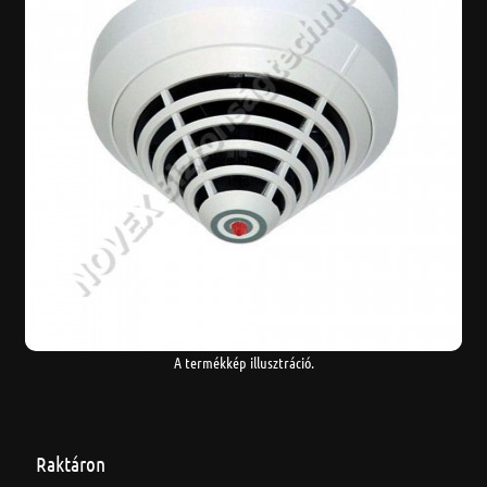
A termékkép illusztráció.
Raktáron