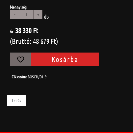
Mennyiség
-
+
db
38 330 Ft
Ár:
(Bruttó: 48 679 Ft)
Kosárba
Cikkszám:
BOSCH/0019
Leírás