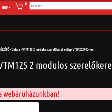
0
HUF
ÉSZÍTŐ - Dahua - VTM125 2 modulos szerelőkeret előlap VTO4202F-X-hez
 VTM125 2 modulos szerelőkere
 a webáruházunkban!