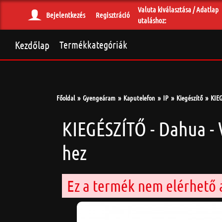
Valuta kiválasztása / Adatlap
Bejelentkezés
Regisztráció
utaláshoz:
Kezdőlap
Termékkategóriák
Főoldal
Gyengeáram
Kaputelefon
IP
Kiegészítő
KIEG
KIEGÉSZÍTŐ - Dahua -
hez
Ez a termék nem elérhető