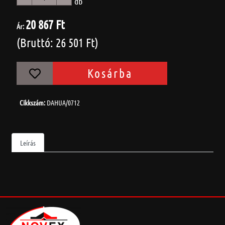
db
20 867 Ft
Ár:
(Bruttó: 26 501 Ft)
Kosárba
Cikkszám:
DAHUA/0712
Leírás