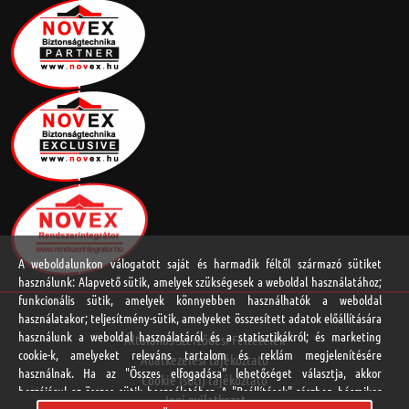
A weboldalunkon válogatott saját és harmadik féltől származó sütiket
használunk: Alapvető sütik, amelyek szükségesek a weboldal használatához;
funkcionális sütik, amelyek könnyebben használhatók a weboldal
használatakor; teljesítmény-sütik, amelyeket összesített adatok előállítására
használunk a weboldal használatáról és a statisztikákról; és marketing
Általános Szerződési Feltételek
cookie-k, amelyeket releváns tartalom és reklám megjelenítésére
Adatkezelési tájékoztató
használnak. Ha az "Összes elfogadása" lehetőséget választja, akkor
Cookie (süti) tájékoztató
hozzájárul az összes sütik használatához. A "Beállítások" részben bármikor
Jogi nyilatkozat