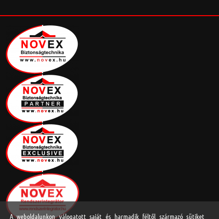
A weboldalunkon válogatott saját és harmadik féltől származó sütiket